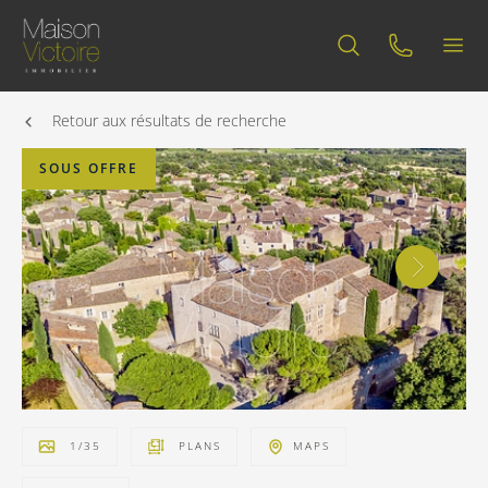
Retour aux résultats de recherche
SOUS OFFRE
1
/
35
PLANS
MAPS