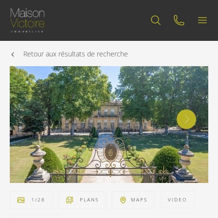
Retour aux résultats de recherche
1
/
28
PLANS
MAPS
VIDEO