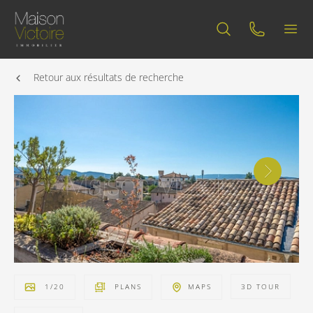
Retour aux résultats de recherche
1
/
20
PLANS
MAPS
3D TOUR