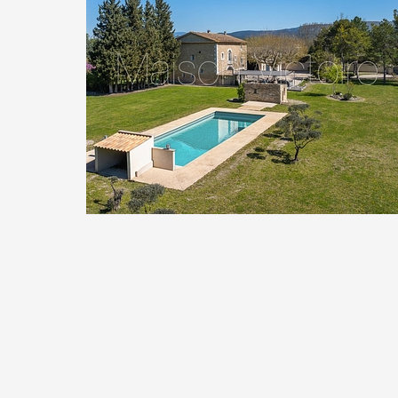
traditionnelle, offrant une atmosphère chal
cuisine entièrement équipée, avec arrière-c
harmonieusement à cet espace. Un coin b
une touche de convivialité. Ce niveau disp
de bains invités, d’un WC indépendant et 
Un élégant escalier en pierre mène au prem
volumes deviennent encore plus impressi
sous plafond atteignant 6 mètres. Une sup
cathédrale, pouvant faire office de salon 
grande flexibilité et pourrait aisément êtr
parentale si souhaité. Ce niveau accueille 
principale avec un vaste dressing.
Le dernier étage se compose de deux suit
idéales pour recevoir famille et amis.
En complément, une grange indépendante 