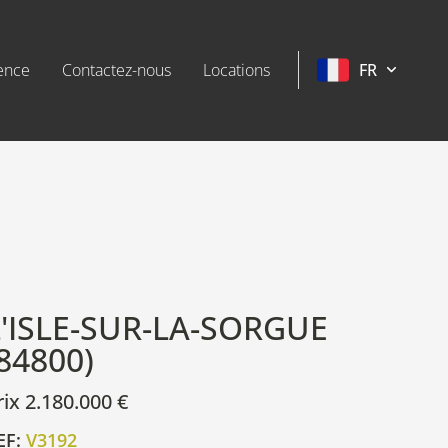
FR
ence
Contactez-nous
Locations
L'ISLE-SUR-LA-SORGUE
84800)
rix 2.180.000 €
EF:
V3192