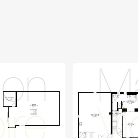
n ascenseur, permettant
 espace de loisirs.
e central par pompe à
e traditionnelle équipée
matisation dans la chambre
ficie du double vitrage.
e portails électriques
sité et ses extérieurs
iscine élégante, la façade
urs spacieux — cette
re en Provence. Sa
 rénovation en font un
exigeante.