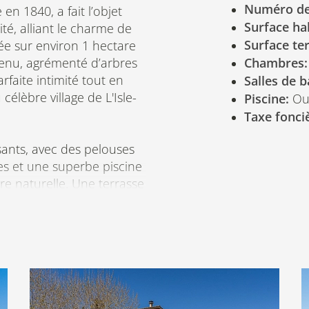
Numéro de
en 1840, a fait l’objet
Surface ha
té, alliant le charme de
Surface ter
ée sur environ 1 hectare
tenu, agrémenté d’arbres
Chambres:
rfaite intimité tout en
Salles de b
élèbre village de L'Isle-
Piscine:
Ou
Taxe fonci
sants, avec des pelouses
es et une superbe piscine
e naturelle. Une terrasse
as en extérieur et les
 a été conçu pour un
tique.
vie ouvert exceptionnel
sous plafond d’environ
à manger avec cheminée