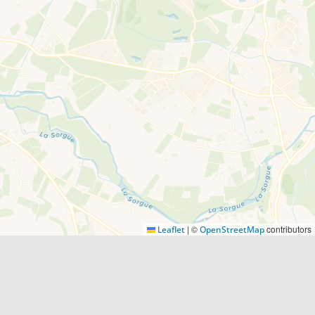
|
©
contributors
Leaflet
OpenStreetMap