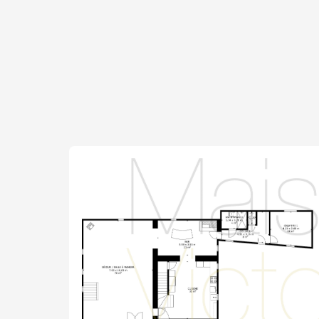
un beau potentiel et est déjà équipée d’u
de multiples usages tels qu’un atelier ou un
Les prestations comprennent un chauffag
chaleur, un poêle à granulés, une cheminé
d’un insert contemporain, ainsi que la cli
principale. L’ensemble de la propriété béné
Elle dispose également d’un visiophone et d
assurant confort et sécurité.
Avec ses volumes généreux, sa belle lumino
parfaitement aménagés — illustrés par la p
en pierre apparente et les espaces intérie
propriété incarne parfaitement l’art de viv
localisation recherchée et la qualité de sa
bien rare, destiné à séduire une clientèle 
___________