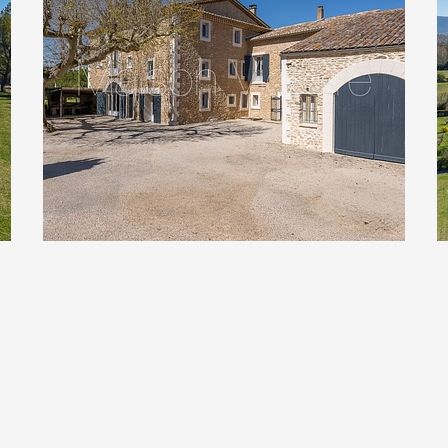
eureuse et conviviale. La
uisine, s’intègre
ar avec cheminée ajoute
ose également d’une salle
d’une chambre.
ier étage, où les
onnants avec une hauteur
erbe pièce de vie de type
ou de bureau, offre une
e aménagée en suite
également la suite
es supplémentaires,
d’environ 100 m2 offre