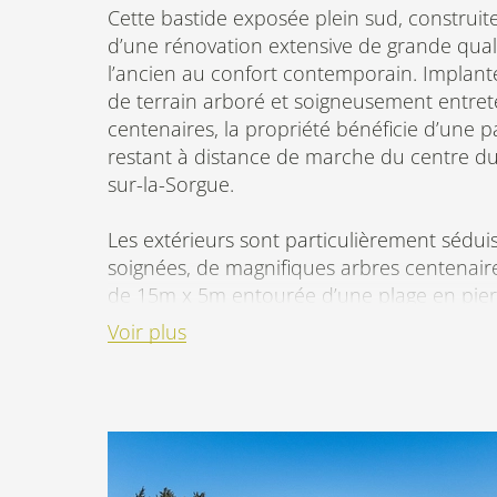
Cette bastide exposée plein sud, construite 
d’une rénovation extensive de grande quali
l’ancien au confort contemporain. Implant
de terrain arboré et soigneusement entre
centenaires, la propriété bénéficie d’une pa
restant à distance de marche du centre du c
sur-la-Sorgue.
Les extérieurs sont particulièrement sédui
soignées, de magnifiques arbres centenair
de 15m x 5m entourée d’une plage en pierr
couverte offre un espace idéal pour les rep
Voir plus
moments de détente, tandis que le jardin
entretien facile sans compromis sur l’esthé
Le rez-de-chaussée propose un espace de 
d’environ 75 m2, sublimé par une hauteur 
3,5 mètres. Il comprend un salon / salle 