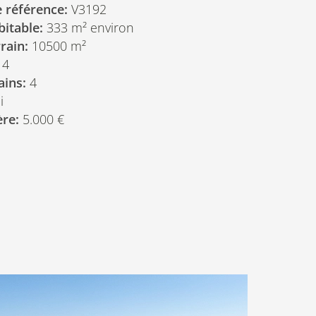
 référence:
V3192
bitable:
333
m²
environ
rain:
10500 m²
4
ains:
4
i
ère:
5.000 €