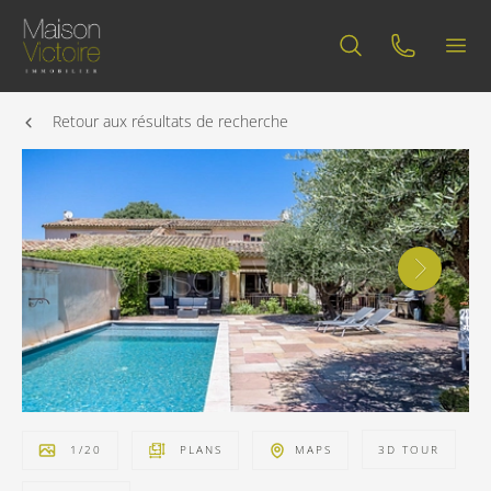
Retour aux résultats de recherche
1
/
20
PLANS
MAPS
3D TOUR